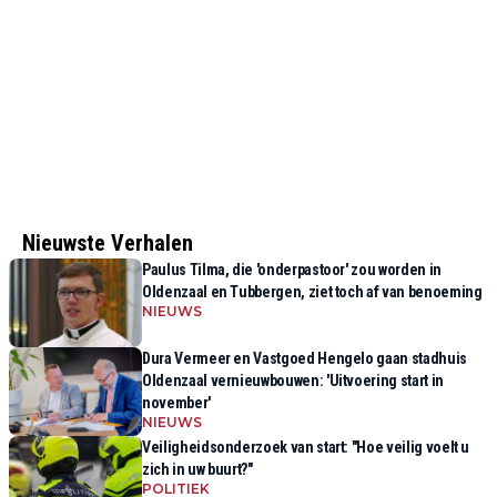
Nieuwste Verhalen
Paulus Tilma, die 'onderpastoor' zou worden in
Oldenzaal en Tubbergen, ziet toch af van benoeming
NIEUWS
Dura Vermeer en Vastgoed Hengelo gaan stadhuis
Oldenzaal vernieuwbouwen: 'Uitvoering start in
november'
NIEUWS
Veiligheidsonderzoek van start: "Hoe veilig voelt u
zich in uw buurt?"
POLITIEK