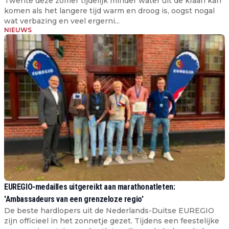
Twente deze zomer tijdelijk minder water uit de kraan kan
komen als het langere tijd warm en droog is, oogst nogal
wat verbazing en veel ergerni...
NIEUWS
EUREGIO-medailles uitgereikt aan marathonatleten:
'Ambassadeurs van een grenzeloze regio'
De beste hardlopers uit de Nederlands-Duitse EUREGIO
zijn officieel in het zonnetje gezet. Tijdens een feestelijke